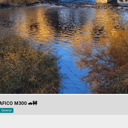
RAFICO M300 🚗🚧
. General