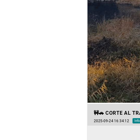
🚧​🚗​ CORTE AL T
2025-09-24 16:34:12
Info