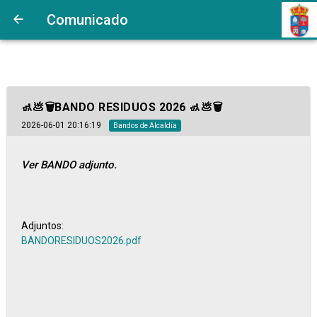
https://www.bandomovil.com/userFiles/Az/AzZUuBANDORESIDUOS20
Comunicado
no esimagen
🚮💩​🗑️​​BANDO RESIDUOS 2026 🚮​💩🗑️
2026-06-01 20:16:19
Bandos de Alcaldía
Ver BANDO adjunto.
Adjuntos:
BANDORESIDUOS2026.pdf